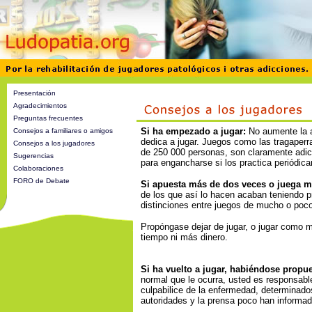
Presentación
Agradecimientos
Preguntas frecuentes
Si ha empezado a jugar:
No aumente la a
Consejos a familiares o amigos
dedica a jugar. Juegos como las tragaperr
Consejos a los jugadores
de 250 000 personas, son claramente adict
Sugerencias
para engancharse si los practica periódic
Colaboraciones
FORO de Debate
Si apuesta más de dos veces o juega m
de los que así lo hacen acaban teniendo 
distinciones entre juegos de mucho o poco 
Propóngase dejar de jugar, o jugar como
tiempo ni más dinero.
Si ha vuelto a jugar, habiéndose propue
normal que le ocurra, usted es responsable 
culpabilice de la enfermedad, determinados
autoridades y la prensa poco han informad