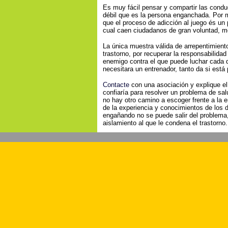
Es muy fácil pensar y compartir las conduct
débil que es la persona enganchada. Por 
que el proceso de adicción al juego és un 
cual caen ciudadanos de gran voluntad, mér
La única muestra válida de arrepentimiento
trastorno, por recuperar la responsabilidad
enemigo contra el que puede luchar cada 
necesitara un entrenador, tanto da si est
Contacte
con una asociación y explique el
confiaría para resolver un problema de sal
no hay otro camino a escoger frente a la 
de la experiencia y conocimientos de los 
engañando no se puede salir del problema,
aislamiento al que le condena el trastorno.