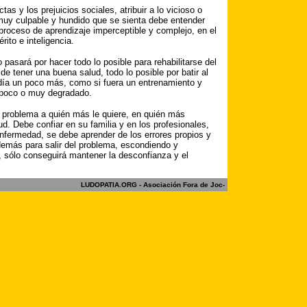
as y los prejuicios sociales, atribuir a lo vicioso o
muy culpable y hundido que se sienta debe entender
proceso de aprendizaje imperceptible y complejo, en el
ito e inteligencia.
 pasará por hacer todo lo posible para rehabilitarse del
 de tener una buena salud, todo lo posible por batir al
día un poco más, como si fuera un entrenamiento y
á poco o muy degradado.
 problema a quién más le quiere, en quién más
ud. Debe confiar en su familia y en los profesionales,
enfermedad, se debe aprender de los errores propios y
demás para salir del problema, escondiendo y
 sólo conseguirá mantener la desconfianza y el
LUDOPATIA.ORG - Asociación Fora de Joc-