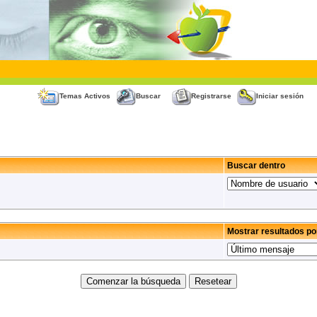
Temas Activos
Buscar
Registrarse
Iniciar sesión
Buscar dentro
Mostrar resultados po