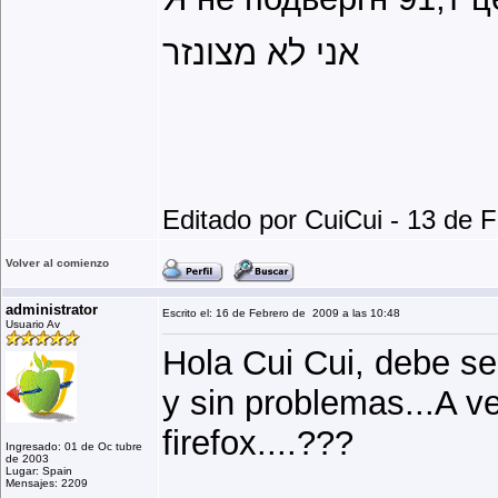
אני לא מצונזר
Editado por CuiCui - 13 de 
Volver al comienzo
administrator
Escrito el: 16 de Febrero de 2009 a las 10:48
Usuario Av
Hola Cui Cui, debe ser
y sin problemas...A v
firefox....???
Ingresado: 01 de Oc tubre
de 2003
Lugar: Spain
Mensajes: 2209