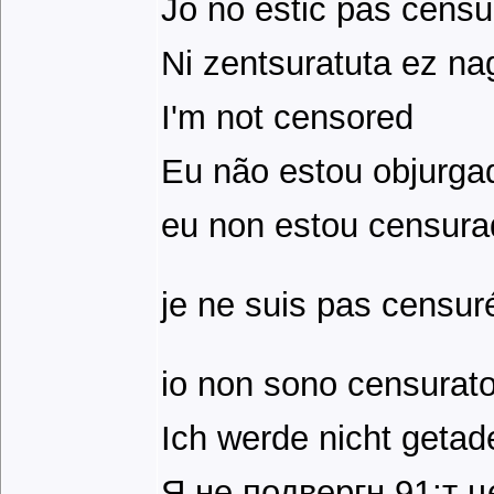
Jo no estic pas censu
Ni zentsuratuta ez na
I'm not censored
Eu não estou objurga
eu non estou censura
je ne suis pas censur
io non sono censurat
Ich werde nicht getade
Я не подвергн 91;т 