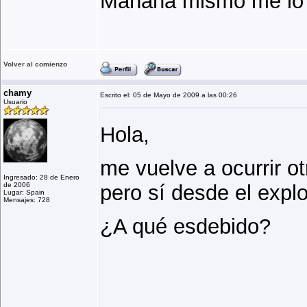
Mañana mismo me lo 
Volver al comienzo
chamy
Escrito el: 05 de Mayo de 2009 a las 00:26
Usuario
Hola,
me vuelve a ocurrir o
Ingresado: 28 de Enero
de 2006
pero sí desde el explo
Lugar: Spain
Mensajes: 728
¿A qué esdebido?