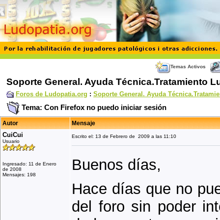
Temas Activos
Soporte General. Ayuda Técnica.Tratamiento L
Foros de Ludopatia.org
:
Soporte General. Ayuda Técnica.Tratamie
Tema: Con Firefox no puedo iniciar sesión
Autor
Mensaje
CuiCui
Escrito el: 13 de Febrero de 2009 a las 11:10
Usuario
Buenos días,
Ingresado: 11 de Enero
de 2008
Mensajes: 198
Hace días que no pued
del foro sin poder in