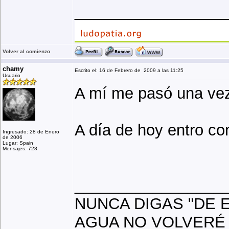
_________________
Volver al comienzo
chamy
Escrito el: 16 de Febrero de 2009 a las 11:25
Usuario
A mí me pasó una vez
A día de hoy entro co
Ingresado: 28 de Enero
de 2006
Lugar: Spain
Mensajes: 728
_________________
NUNCA DIGAS "DE 
AGUA NO VOLVERÉ 