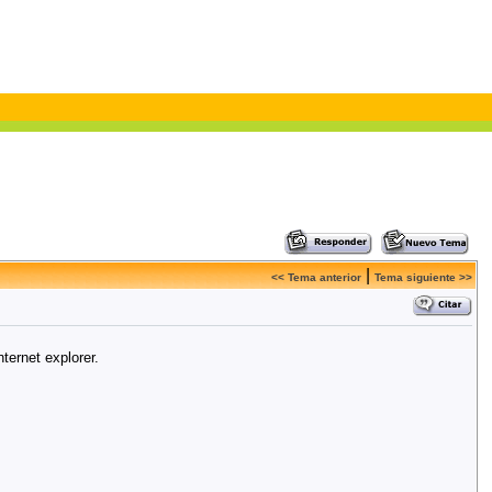
|
<< Tema anterior
Tema siguiente >>
ternet explorer.