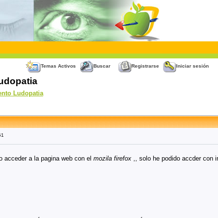
Temas Activos
Buscar
Registrarse
Iniciar sesión
udopatia
ento Ludopatia
51
o acceder a la pagina web con el
mozila firefox
,, solo he podido accder con in