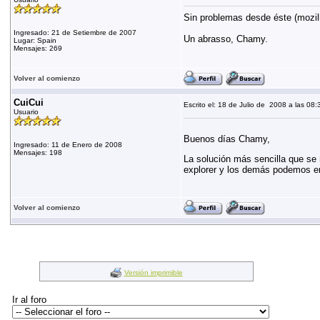
Sin problemas desde éste (mozilla
Ingresado: 21 de Setiembre de 2007
Un abrasso, Chamy.
Lugar: Spain
Mensajes: 269
Volver al comienzo
CuiCui
Escrito el: 18 de Julio de 2008 a las 08:
Usuario
Buenos días Chamy,
Ingresado: 11 de Enero de 2008
Mensajes: 198
La solución más sencilla que se m
explorer y los demás podemos ent
Volver al comienzo
Versión imprimible
Ir al foro