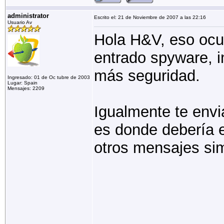
administrator
Escrito el: 21 de Noviembre de 2007 a las 22:16
Usuario Av
Hola H&V, eso ocu
entrado spyware, i
más seguridad.
Ingresado: 01 de Oc tubre de 2003
Lugar: Spain
Mensajes: 2209
Igualmente te envi
es donde debería e
otros mensajes sim
_______________