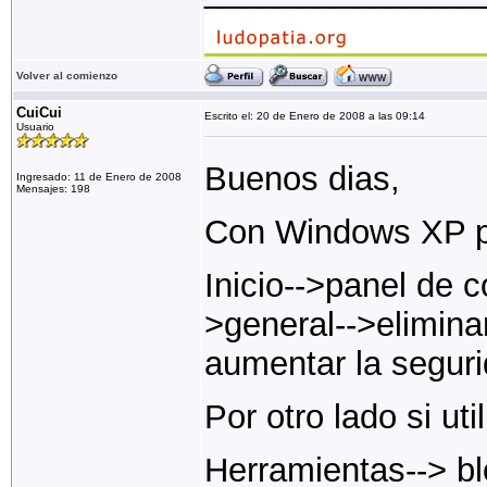
Volver al comienzo
CuiCui
Escrito el: 20 de Enero de 2008 a las 09:14
Usuario
Buenos dias,
Ingresado: 11 de Enero de 2008
Mensajes: 198
Con Windows XP pa
Inicio-->panel de c
>general-->elimina
aumentar la seguri
Por otro lado si uti
Herramientas--> b