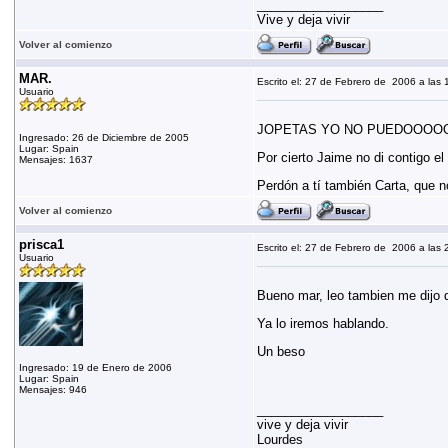
__________________
Vive y deja vivir
Volver al comienzo
MAR.
Escrito el: 27 de Febrero de 2006 a las 
Usuario
JOPETAS YO NO PUEDOOOOO!!!!!!
Ingresado: 26 de Diciembre de 2005
Lugar: Spain
Por cierto Jaime no di contigo el
Mensajes: 1637
Perdón a tí también Carta, que n
Volver al comienzo
prisca1
Escrito el: 27 de Febrero de 2006 a las 
Usuario
Bueno mar, leo tambien me dijo q
Ya lo iremos hablando.
Un beso
Ingresado: 19 de Enero de 2006
Lugar: Spain
Mensajes: 946
__________________
vive y deja vivir
Lourdes