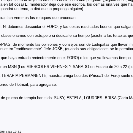
da en tal cosa) El moderador deja que ese escriba, los demas una vez que ha
opondrá un tema, o dirá que lo proponga alguien).
ractica veremos los retoques que procedan.
nal: Ni debemos descuidar el FORO, y las cosas resultados buenos que sa
bsesionarnos con esto,pero si dedicarle su tiempo (asistir a las terapias que
PIAS, de momento las opiniones y consejos son de Ludopatas que llevan ma
e nuestro "cariñosamente" Jefe JOSE, (cuando sus obligaciones se lo permita
ea que haya entrado recientemente en el FORO) o los que ya llevamos tiempo.
ir en MSN (Los MIERCOLES VIERNES Y SABADO en Horario de 20 a 22 (hor
la TERAPIA PERMANENTE, nuestra amiga Lourdes (Prisca1 del Foro) suele es
orreo de Hotmail, para agregarse.
o de prueba de terapia han sido: SUSY, ESTELA, LOURDES, BRISA (Carta Ma
006 a las 10:41