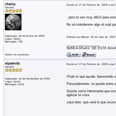
chamy
Escrito el: 27 de Febrero de 2006 a las 
Usuario
, pero lo veo muy dificil para est
No sé,mándenme algo al mail,pa
Ingresado: 28 de Enero de 2006
Editado por Manel - 05 de Julio de 2007 
Lugar: Spain
Mensajes: 728
__________________
NUNCA DIGAS "DE ESTE AGUA
Volver al comienzo
elpaterita
Escrito el: 27 de Febrero de 2006 a las 
Usuario
tTodo lo que ayude, bienvenido s
Ingresado: 14 de Noviembre de 2005
Lugar: Spain
Personalmente, no puedo entre s
Mensajes: 1815
Quizás sería interesante,que eso
agilizar la cosa.
vaya bien, que será lo que ocur