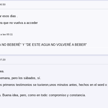
00:50
ar esos dias .
ra que no vuelva a acceder
a las 00:11
 NO BEBERÉ" Y "DE ESTE AGUA NO VOLVERÉ A BEBER"
07:20
ea.
emana, pero los sábados, sí.
s primeros testimonios se tuvieron,unos minutos antes, hechos en el word o p
ra. Buena idea, pero, como en todo: compromiso y constancia.