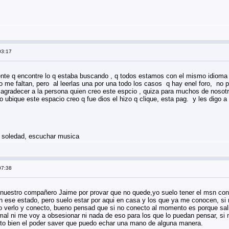
03:17
ente q encontre lo q estaba buscando , q todos estamos con el mismo idioma 
no me faltan, pero al leerlas una por una todo los casos q hay enel foro, n
agradecer a la persona quien creo este espcio , quiza para muchos de nosotr
o ubique este espacio creo q fue dios el hizo q clique, esta pag. y les digo
a soledad, escuchar musica
07:38
nuestro compañero Jaime por provar que no quede,yo suelo tener el msn con
n ese estado, pero suelo estar por aqui en casa y los que ya me conocen, si
 verlo y conecto, bueno pensad que si no conecto al momento es porque sali 
l ni me voy a obsesionar ni nada de eso para los que lo puedan pensar, si n
to bien el poder saver que puedo echar una mano de alguna manera.