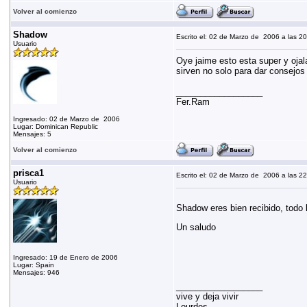
Volver al comienzo
Shadow
Escrito el: 02 de Marzo de 2006 a las 2
Usuario
Oye jaime esto esta super y ojal
sirven no solo para dar consejos
__________________
Fer.Ram
Ingresado: 02 de Marzo de 2006
Lugar: Dominican Republic
Mensajes: 5
Volver al comienzo
prisca1
Escrito el: 02 de Marzo de 2006 a las 2
Usuario
Shadow eres bien recibido, todo 
Un saludo
Ingresado: 19 de Enero de 2006
Lugar: Spain
Mensajes: 946
__________________
vive y deja vivir
Lourdes