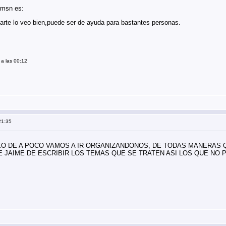
 msn es:
parte lo veo bien,puede ser de ayuda para bastantes personas.
 a las 00:12
21:35
EO DE A POCO VAMOS A IR ORGANIZANDONOS, DE TODAS MANERAS 
E JAIME DE ESCRIBIR LOS TEMAS QUE SE TRATEN ASI LOS QUE NO