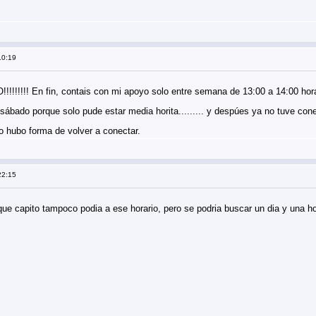
10:19
!!! En fin, contais con mi apoyo solo entre semana de 13:00 a 14:00 hor
 sábado porque solo pude estar media horita......... y despúes ya no tuve con
o hubo forma de volver a conectar.
22:15
ue capito tampoco podia a ese horario, pero se podria buscar un dia y una h