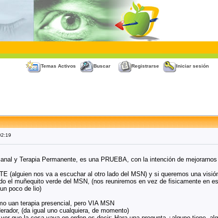
Temas Activos
Buscar
Registrarse
Iniciar sesión
02:19
manal y Terapia Permanente, es una PRUEBA, con la intención de mejorarno
 (alguien nos va a escuchar al otro lado del MSN) y si queremos una v
do el muñequito verde del MSN, (nos reuniremos en vez de fisicamente en e
un poco de lio)
omo uan terapia presencial, pero VIA MSN
erador, (da igual uno cualquiera, de momento)
ver que la cosa vaya en orden es decir: Hara una pregunta ¿alguno tiene, algú