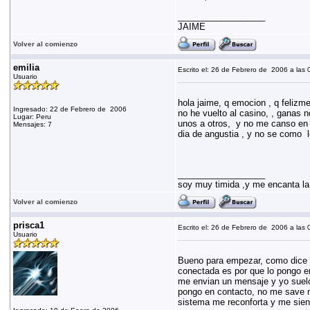
__________________
JAIME
Volver al comienzo
emilia
Escrito el: 26 de Febrero de 2006 a las 
Usuario
hola jaime, q emocion , q felizm
Ingresado: 22 de Febrero de 2006
no he vuelto al casino, , ganas 
Lugar: Peru
unos a otros, y no me canso en 
Mensajes: 7
dia de angustia , y no se como l
__________________
soy muy timida ,y me encanta l
Volver al comienzo
prisca1
Escrito el: 26 de Febrero de 2006 a las 
Usuario
Bueno para empezar, como dice 
conectada es por que lo pongo e
me envian un mensaje y yo suelo
pongo en contacto, no me save ma
sistema me reconforta y me sien