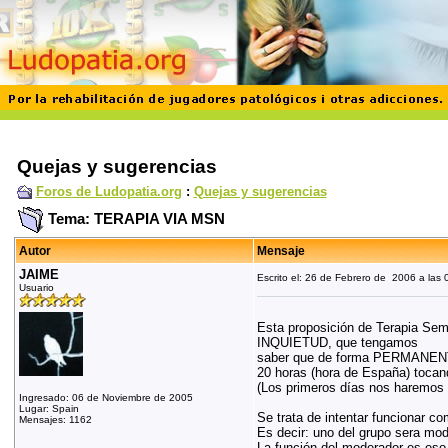
Quejas y sugerencias
Foros de Ludopatia.org
:
Quejas y sugerencias
Tema: TERAPIA VIA MSN
Autor
Mensaje
JAIME
Escrito el: 26 de Febrero de 2006 a las 
Usuario
Esta proposición de Terapia Se
INQUIETUD, que tengamos
saber que de forma PERMANENTE
20 horas (hora de España) tocan
(Los primeros días nos haremos 
Ingresado: 06 de Noviembre de 2005
Lugar: Spain
Se trata de intentar funcionar c
Mensajes: 1162
Es decir: uno del grupo sera mod
La función del moderador es eso 