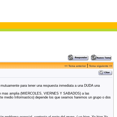
|
<< Tema anterior
Tema siguiente >>
s mutuamente para tener una respuesta inmediata a una DUDA una
isión mas amplia (MIERCOLES, VIERNES Y SABADOS) a las
ste medio Informastico) depende los que seamos haremos un grupo o dos
n problema especial, contesta el resto del grupo, ( yo bien, Yo bien Yo