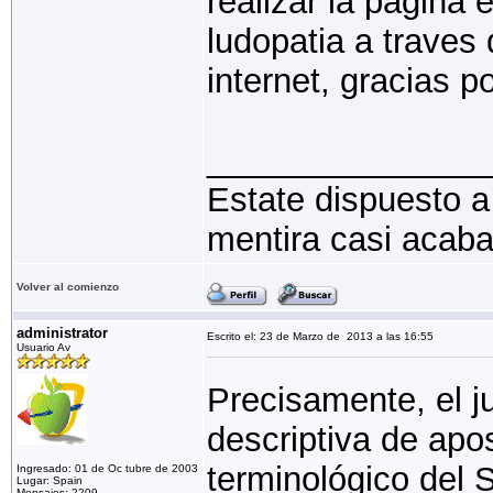
realizar la pagina 
ludopatia a traves
internet, gracias po
_______________
Estate dispuesto a
mentira casi acaba
Volver al comienzo
administrator
Escrito el: 23 de Marzo de 2013 a las 16:55
Usuario Av
Precisamente, el 
descriptiva de apo
terminológico del 
Ingresado: 01 de Oc tubre de 2003
Lugar: Spain
Mensajes: 2209