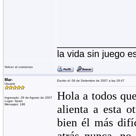
_______________
la vida sin juego 
Volver al comienzo
Mar-
Escrito el: 06 de Setiembre de 2007 a las 18:47
Usuario
Hola a todos que
Ingresado: 29 de Agosto de 2007
Lugar: Spain
Mensajes: 196
alienta a esta o
bien él más difí
atrás nunca, no