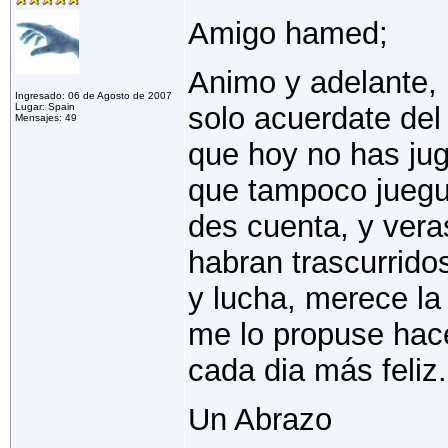
Amigo hamed;
Animo y adelante, 
Ingresado: 06 de Agosto de 2007
Lugar: Spain
solo acuerdate del
Mensajes: 49
que hoy no has jug
que tampoco juegue
des cuenta, y ver
habran trascurrido
y lucha, merece la 
me lo propuse hace
cada dia más feliz.
Un Abrazo