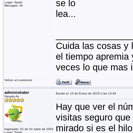
se lo
Lugar: Spain
Mensajes: 34
lea...
_______________
Cuida las cosas y 
el tiempo apremia y
veces lo que mas i
Volver al comienzo
administrator
Escrito el: 15 de Enero de 2015 a las 13:44
Usuario Av
Hay que ver el nú
visitas seguro que
mirado si es el hilo
Ingresado: 01 de Oc tubre de 2003
Lugar: Spain