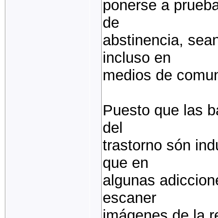
ponerse a prueba
de
abstinencia, sean
incluso en
medios de comun
Puesto que las ba
del
trastorno són in
que en
algunas adiccion
escaner
imágenes de la r