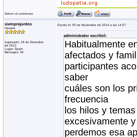
Volver al comienzo
siemprejuntos
Escrito el: 05 de Noviembre de 2014 a las 14:57
Usuario
administrator escribió:
Habitualmente ent
Ingresado: 19 de Diciembre
de 2012
Lugar: Spain
afectados y famil
Mensajes: 34
participantes aco
saber
cuáles son los p
frecuencia
los hilos y temas
excesivamente y
perdemos esa apr