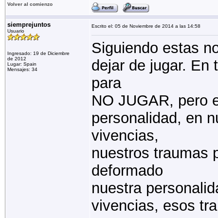
Volver al comienzo
siemprejuntos
Escrito el: 05 de Noviembre de 2014 a las 14:58
Usuario
Siguiendo estas n
Ingresado: 19 de Diciembre
de 2012
dejar de jugar. En
Lugar: Spain
Mensajes: 34
para
NO JUGAR, pero el
personalidad, en n
vivencias,
nuestros traumas 
deformado
nuestra personalid
vivencias, esos tr