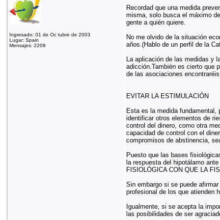
Recordad que una medida preventi
misma, solo busca el máximo de 
gente a quién quiere.
Ingresado: 01 de Oc tubre de 2003
No me olvido de la situación eco
Lugar: Spain
años.(Hablo de un perfil de la C
Mensajes: 2209
La aplicación de las medidas y la
adicción.También es cierto que pa
de las asociaciones encontraréis
EVITAR LA ESTIMULACIÓN
Esta es la medida fundamental, p
identificar otros elementos de r
control del dinero, como otra me
capacidad de control con el dine
compromisos de abstinencia, sea
Puesto que las bases fisiológica
la respuesta del hipotálamo 
FISIOLÓGICA CON QUE LA FI
Sin embargo si se puede afirmar 
profesional de los que atienden 
Igualmente, si se acepta la impor
las posibilidades de ser agracia