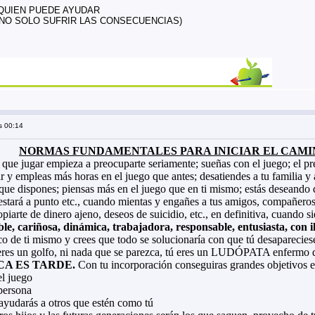
 QUIEN PUEDE AYUDAR
NO SOLO SUFRIR LAS CONSECUENCIAS)
s 00:14
NORMAS FUNDAMENTALES PARA INICIAR EL CAMI
que jugar empieza a preocuparte seriamente; sueñas con el juego; el pr
r y empleas más horas en el juego que antes; desatiendes a tu familia y
que dispones; piensas más en el juego que en ti mismo; estás deseando que
estará a punto etc., cuando mientas y engañes a tus amigos, compañeros,
piarte de dinero ajeno, deseos de suicidio, etc., en definitiva, cuando si
le, cariñosa, dinámica, trabajadora, responsable, entusiasta, con il
co de ti mismo y crees que todo se solucionaría con que tú desaparecie
eres un golfo, ni nada que se parezca, tú eres un LUDÓPATA enfermo d
A ES TARDE.
Con tu incorporación conseguiras grandes objetivos en
el juego
persona
ayudarás a otros que estén como tú