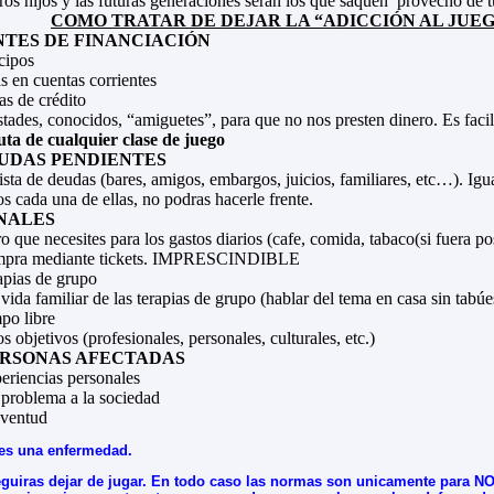
ros hijos y las futuras generaciones serán los que saquen
provecho de tu
COMO TRATAR DE DEJAR LA “ADICCIÓN AL JUE
NTES DE FINANCIACIÓN
cipos
s en cuentas corrientes
as de crédito
tades, conocidos, “amiguetes”, para que no nos presten dinero. Es facil
uta de cualquier clase de juego
EUDAS PENDIENTES
sta de deudas (bares, amigos, embargos, juicios, familiares, etc…). Igu
 cada una de ellas, no podras hacerle frente.
ONALES
ro que necesites para los gastos diarios (cafe, comida, tabaco(si fuera p
compra mediante tickets. IMPRESCINDIBLE
rapias de grupo
vida familiar de las terapias de grupo (hablar del tema en casa sin tabúe
po libre
objetivos (profesionales, personales, culturales, etc.)
PERSONAS AFECTADAS
eriencias personales
 problema a la sociedad
uventud
 es una enfermedad.
uiras dejar de jugar. En todo caso las normas son unicamente para NO 