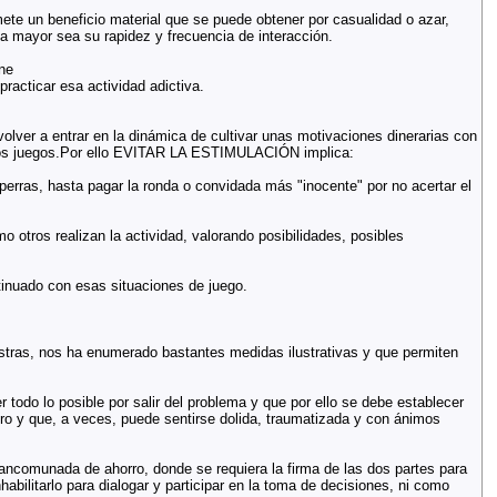
te un beneficio material que se puede obtener por casualidad o azar,
ta mayor sea su rapidez y frecuencia de interacción.
ne
racticar esa actividad adictiva.
 volver a entrar en la dinámica de cultivar unas motivaciones dinerarias con
otros juegos.Por ello EVITAR LA ESTIMULACIÓN implica:
aperras, hasta pagar la ronda o convidada más "inocente" por no acertar el
otros realizan la actividad, valorando posibilidades, posibles
ntinuado con esas situaciones de juego.
estras, nos ha enumerado bastantes medidas ilustrativas y que permiten
 todo lo posible por salir del problema y que por ello se debe establecer
inero y que, a veces, puede sentirse dolida, traumatizada y con ánimos
mancomunada de ahorro, donde se requiera la firma de las dos partes para
abilitarlo para dialogar y participar en la toma de decisiones, ni como