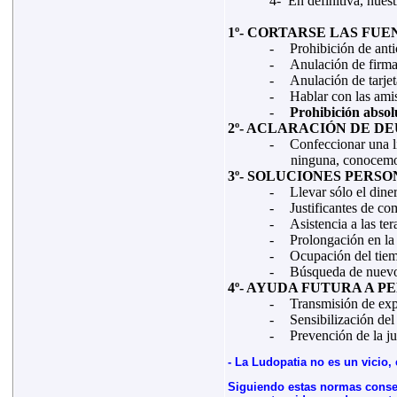
4-
En definitiva, nuest
1º- CORTARSE LAS FUE
-
Prohibición de anti
-
Anulación de firma
-
Anulación de tarjet
-
Hablar con las amis
-
Prohibición absol
2º- ACLARACIÓN DE D
-
Confeccionar una li
ninguna, conocemos
3º- SOLUCIONES PERS
-
Llevar sólo el dine
-
Justificantes de 
-
Asistencia a las te
-
Prolongación en la 
-
Ocupación del tiem
-
Búsqueda de nuevos 
4º- AYUDA FUTURA A 
-
Transmisión de exp
-
Sensibilización del
-
Prevención de la j
- La Ludopatia no es un vicio,
Siguiendo estas normas conseg