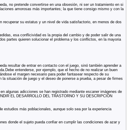
da, no pretende convertirse en una obsesión, ni ser un tratamiento en si
elaciones amorosas más importantes; la que tiene consigo mismo y con la
n recuperar su estatus y un nivel de vida satisfactorio, en menos de dos
medidas, esa conflicividad es la propia del cambio y de poder salir de una
dos partes quieren solucionar el problema y los conflictos, en la mayoria
eda resultar de entrar en contacto con el juego, sinó también aprender a
ida.Debe entenderse, por ejemplo, que el hecho de no realizar un buen
reándose el margen necesario para poder fantasear respecto de su
n la situación de juego y el deseo de ponerse a prueba, a pesar de firmes
ue en algunas adicciones se han registrado mediante escaner imágenes de
DEBE CONFUNDIR EL DESARROLLO DEL TRASTORNO Y SU DESCRIPCIÓN
 de estudios más poblacionales, aunque solo sea por la experiencia
iones donde el sujeto pueda confiar en cumplir las condiciones de azar y