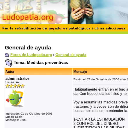
General de ayuda
Foros de Ludopatia.org
:
General de ayuda
Tema: Medidas preventivas
Autor
Mensaje
administrator
Escrito el: 28 de Oc tubre de 2006 a las
Usuario Av
Habitualmente entran en el foro 
dar.Con frecuencia los hilos y 
Voy a resumir las medidas prevent
trastorno, y a veces són de difí
buscar soluciones, a entender la
Ingresado: 01 de Oc tubre de 2003
Lugar: Spain
1-EVITAR LA ESTIMULACIÓN
Mensajes: 2209
2-CONTROL DEL DINERO
3-IDENTIFICAR LAS DEUDAS