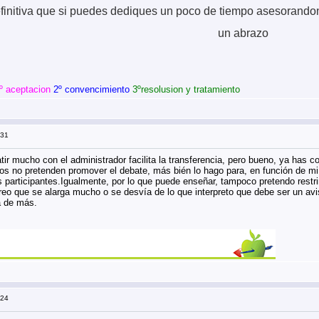
finitiva que si puedes dediques un poco de tiempo asesorandon
un abrazo
º aceptacion
2º convencimiento
3ºresolusion y tratamiento
:31
tir mucho con el administrador facilita la transferencia, pero bueno, ya h
 no pretenden promover el debate, más bién lo hago para, en función de mi d
 participantes.Igualmente, por lo que puede enseñar, tampoco pretendo restr
eo que se alarga mucho o se desvía de lo que interpreto que debe ser un av
á de más.
:24