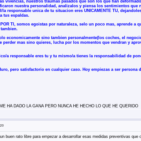
ras vivencias, nuestros traumas pasados que son los que han deformado 
icaron nuestra personalidad, analizalos y piensa los sentimientos que 
/la responsable unica de tu situacion eres UNICAMENTE TU, dejandoles 
 a tus espaldas.
 TI, somos egoistas por naturaleza, selo un poco mas, aprende a 
 tambien.
olo economicamente sino tambien personalmente(los coches, el negocio, 
de perder mas sino quieres, lucha por los momentos que vendran y apro
ico/a responsable eres tu y tu mismo/a tienes la responsabilidad de pone
uro, pero satisfactorio en cualquier caso. Hoy empiezas a ser persona d
ME HA DADO LA GANA PERO NUNCA HE HECHO LO QUE HE QUERIDO
:20
un buen rato libre para empezar a desarrollar esas medidas preventivas que 