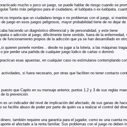
practicado mucho o poco un juego, se puede hablar de riesgo cuando se prome
gular.Tanto más peligroso para el ciudadano, el ludópata o ex-ludópata, cuan
ir,no importa que un ciudadano tenga o no problemas con el juego, si mantie
de juego en esos juegos peligrosos, mayor probabilidad tiene de no dejar de p
 acaba haciendo un diagnóstico diferencial y de personalidad, y este tiene
patia o adicción al juego, dificilmente tiene sentido, fuera de la enfermedad,
s de funcionamiento propios de la adicción que ya se han desarrollado en 
si quieren ponerle nombre... desde no jugar a la loteria, a las máquinas trag
o por perder una partida de cualquier juego lúdico de cartas o dominó.
 practican esas apuestas, en cualquier caso no estimularse contemplando como 
 actividades, si fuera necesario, por otras que faciliten no tener contacto co
 puesto que Capito en su mensaje anterior, puntos 1,2 y 3 de sus reglas ma
n de la prevención.
n es un indicador del nivel de implicación del afectado, de sus ganas de hacer
no se facilite abuso de poder por parte de quién va a realizar el control del d
el dinero, también requiere una garantía para el jugador, como es una cuenta 
aporte el afectado a la renta familiar. Sus problemas con el juego no deben inh