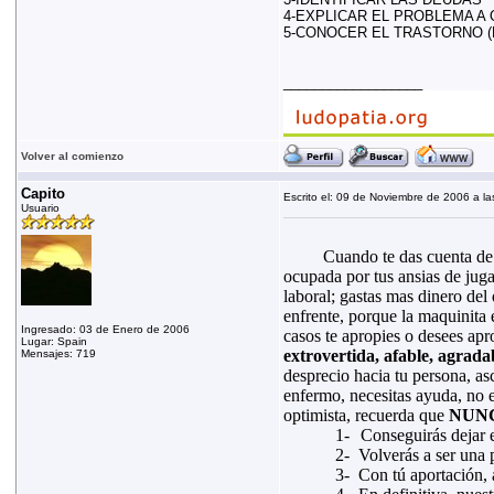
4-EXPLICAR EL PROBLEMA A
5-CONOCER EL TRASTORNO (
__________________
Volver al comienzo
Capito
Escrito el: 09 de Noviembre de 2006 a la
Usuario
Cuando te das cuenta de 
ocupada por tus ansias de juga
laboral; gastas mas dinero del 
enfrente, porque la maquinita 
Ingresado: 03 de Enero de 2006
casos te apropies o desees apro
Lugar: Spain
extrovertida, afable, agradab
Mensajes: 719
desprecio hacia tu persona, as
enfermo, necesitas ayuda, no 
optimista, recuerda que
NUNC
1-
Conseguirás dejar 
2-
Volverás a ser una 
3-
Con tú aportación, 