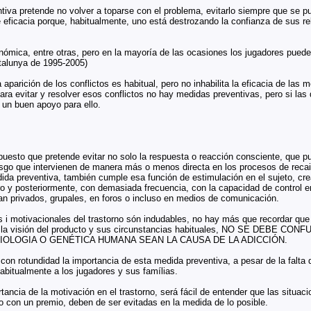
va pretende no volver a toparse con el problema, evitarlo siempre que se pue
eficacia porque, habitualmente, uno está destrozando la confianza de sus r
nómica, entre otras, pero en la mayoría de las ocasiones los jugadores puede
atalunya de 1995-2005)
 aparición de los conflictos es habitual, pero no inhabilita la eficacia de las 
ra evitar y resolver esos conflictos no hay medidas preventivas, pero si las 
 un buen apoyo para ello.
uesto que pretende evitar no solo la respuesta o reacción consciente, que pu
iesgo que intervienen de manera más o menos directa en los procesos de reca
dida preventiva, también cumple esa función de estimulación en el sujeto, c
ro y posteriormente, con demasiada frecuencia, con la capacidad de control e
n privados, grupales, en foros o incluso en medios de comunicación.
s i motivacionales del trastorno són indudables, no hay más que recordar q
ante la visión del producto y sus circunstancias habituales, NO SE 
SIOLOGIA O GENÉTICA HUMANA SEAN LA CAUSA DE LA ADICCIÓN.
con rotundidad la importancia de esta medida preventiva, a pesar de la falta
habitualmente a los jugadores y sus famílias.
tancia de la motivación en el trastorno, será fácil de entender que las situac
do con un premio, deben de ser evitadas en la medida de lo posible.