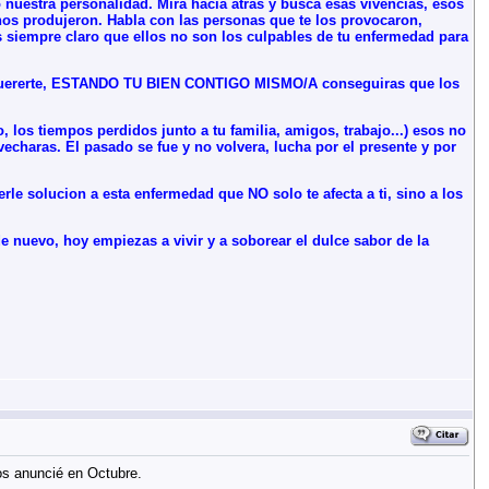
nuestra personalidad. Mira hacia atras y busca esas vivencias, esos
nos produjeron. Habla con las personas que te los provocaron,
siempre claro que ellos no son los culpables de tu enfermedad para
quererte, ESTANDO TU BIEN CONTIGO MISMO/A conseguiras que los
los tiempos perdidos junto a tu familia, amigos, trabajo...) esos no
vecharas. El pasado
se fue y no volvera, lucha por el presente y por
rle solucion a esta enfermedad que NO solo te afecta a ti, sino a los
e nuevo, hoy empiezas a vivir y a soborear el dulce sabor de la
os anuncié en Octubre.