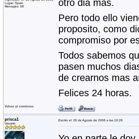
otro dia mas.
Lugar: Spain
Mensajes: 68
Pero todo ello vien
proposito, como dic
compromiso por es
Todos sabemos que
pasen muchos dias 
de crearnos mas a
Felices 24 horas.
Volver al comienzo
prisca1
Escrito el: 26 de Agosto de 2006 a las 10:26
Usuario
Yo en parte le doy 