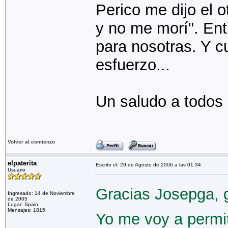
Perico me dijo el o
y no me morí". Ent
para nosotras. Y c
esfuerzo...
Un saludo a todos
Volver al comienzo
elpaterita
Escrito el: 29 de Agosto de 2006 a las 01:34
Usuario
Gracias Josepga, 
Ingresado: 14 de Noviembre
de 2005
Lugar: Spain
Mensajes: 1815
Yo me voy a permiti