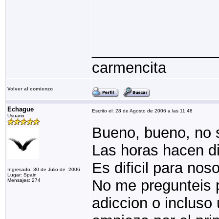
_______________
carmencita
Volver al comienzo
Echague
Escrito el: 28 de Agosto de 2006 a las 11:48
Usuario
Bueno, bueno, no 
Las horas hacen d
Es dificil para noso
Ingresado: 30 de Julio de 2006
Lugar: Spain
No me pregunteis 
Mensajes: 274
adiccion o incluso