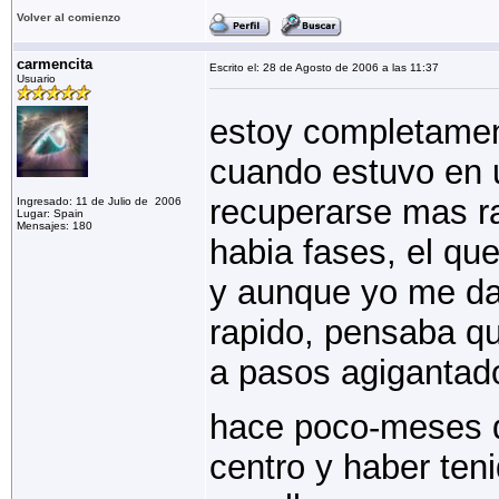
Volver al comienzo
carmencita
Escrito el: 28 de Agosto de 2006 a las 11:37
Usuario
estoy completamen
cuando estuvo en u
recuperarse mas ra
Ingresado: 11 de Julio de 2006
Lugar: Spain
Mensajes: 180
habia fases, el que
y aunque yo me da
rapido, pensaba q
a pasos agigantad
hace poco-meses d
centro y haber ten