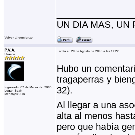
_______________
UN DIA MAS, UN
Volver al comienzo
P.V.A.
Escrito el: 28 de Agosto de 2006 a las 11:22
Usuario
Hubo un comentari
tragaperras y bien
32).
Ingresado: 07 de Marzo de 2006
Lugar: Spain
Mensajes: 316
Al llegar a una aso
alta al menos hasta
pero que había gen