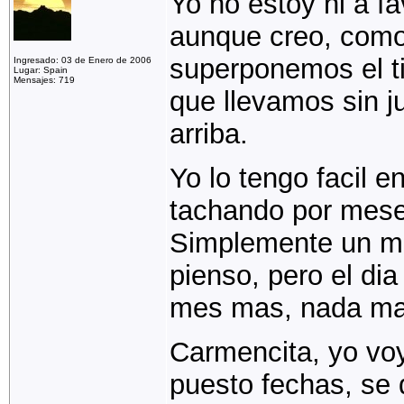
Yo no estoy ni a fa
aunque creo, como 
superponemos el t
Ingresado: 03 de Enero de 2006
Lugar: Spain
Mensajes: 719
que llevamos sin 
arriba.
Yo lo tengo facil e
tachando por mese
Simplemente un mes
pienso, pero el di
mes mas, nada ma
Carmencita, yo vo
puesto fechas, se 