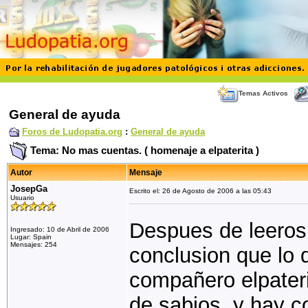
Temas Activos
General de ayuda
Foros de Ludopatia.org
:
General de ayuda
Tema: No mas cuentas. ( homenaje a elpaterita )
Autor
Mensaje
JosepGa
Escrito el: 26 de Agosto de 2006 a las 05:43
Usuario
Despues de leeros 
Ingresado: 10 de Abril de 2006
Lugar: Spain
Mensajes: 254
conclusion que lo 
compañero elpateri
de sabios, y hay 