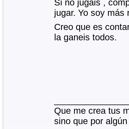
Si no jugais , com
jugar. Yo soy más r
Creo que es contar
la ganeis todos.
_______________
Que me crea tus me
sino que por algún