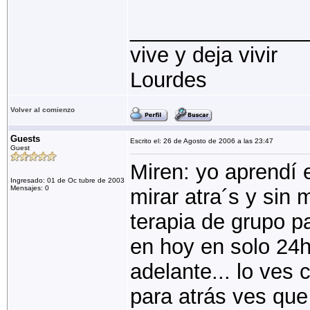
_______________
vive y deja vivir
Lourdes
Volver al comienzo
Guests
Escrito el: 26 de Agosto de 2006 a las 23:47
Guest
Miren: yo aprendí e
Ingresado: 01 de Oc tubre de 2003
Mensajes: 0
mirar atra´s y sin 
terapia de grupo pa
en hoy en solo 24h
adelante... lo ves
para atrás ves qu