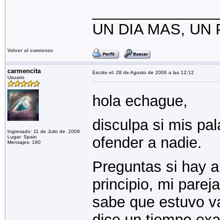
_______________
UN DIA MAS, UN
Volver al comienzo
carmencita
Escrito el: 28 de Agosto de 2006 a las 12:12
Usuario
hola echague,
disculpa si mis pa
Ingresado: 11 de Julio de 2006
Lugar: Spain
ofender a nadie.
Mensajes: 180
Preguntas si hay a
principio, mi parej
sabe que estuvo va
dice un tiempo exac