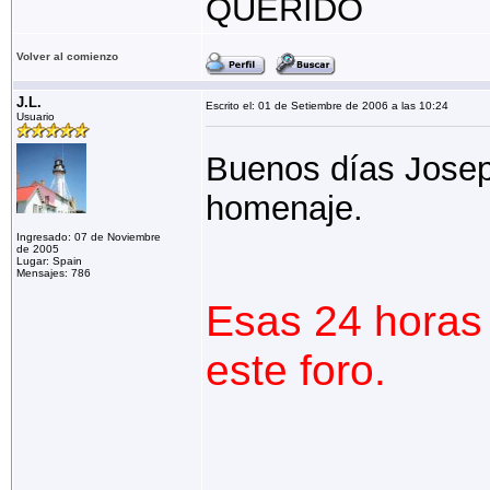
QUERIDO
Volver al comienzo
J.L.
Escrito el: 01 de Setiembre de 2006 a las 10:24
Usuario
Buenos días Josep
homenaje.
Ingresado: 07 de Noviembre
de 2005
Lugar: Spain
Mensajes: 786
Esas 24 horas
este foro.