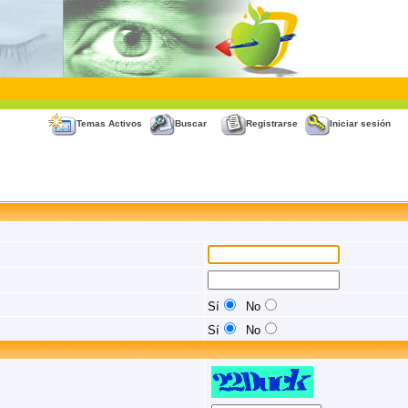
Temas Activos
Buscar
Registrarse
Iniciar sesión
Sí
No
Sí
No