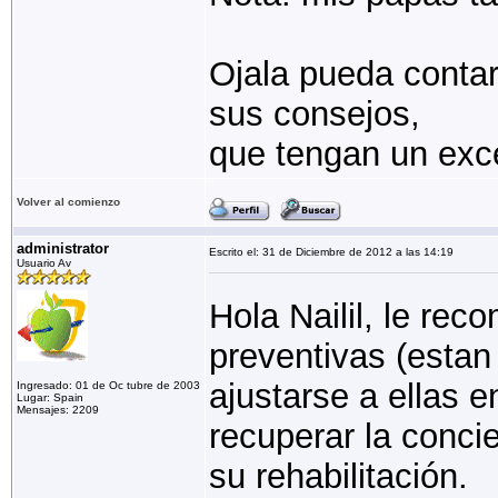
Ojala pueda conta
sus consejos,
que tengan un exce
Volver al comienzo
administrator
Escrito el: 31 de Diciembre de 2012 a las 14:19
Usuario Av
Hola Nailil, le re
preventivas (estan
ajustarse a ellas e
Ingresado: 01 de Oc tubre de 2003
Lugar: Spain
Mensajes: 2209
recuperar la concie
su rehabilitación.