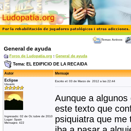
Temas Activos
General de ayuda
Foros de Ludopatia.org
:
General de ayuda
Tema: EL EDIFICIO DE LA RECAIDA
Autor
Mensaje
Eclipse
Escrito el: 03 de Marzo de 2012 a las 22:44
Usuario
Aunque a algunos os
este texto que con
psiquiatra que me 
Ingresado: 02 de Oc tubre de 2010
Lugar: Spain
Mensajes: 422
iba a pasar a algu