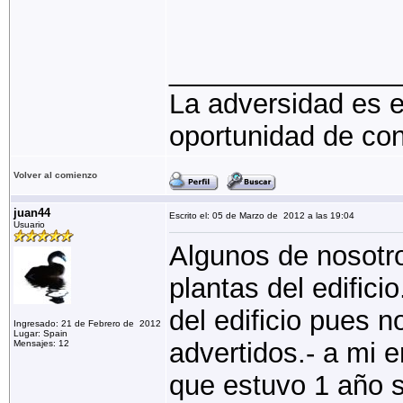
_______________
La adversidad es e
oportunidad de con
Volver al comienzo
juan44
Escrito el: 05 de Marzo de 2012 a las 19:04
Usuario
Algunos de nosotr
plantas del edifici
del edificio pues 
Ingresado: 21 de Febrero de 2012
Lugar: Spain
advertidos.- a mi 
Mensajes: 12
que estuvo 1 año s