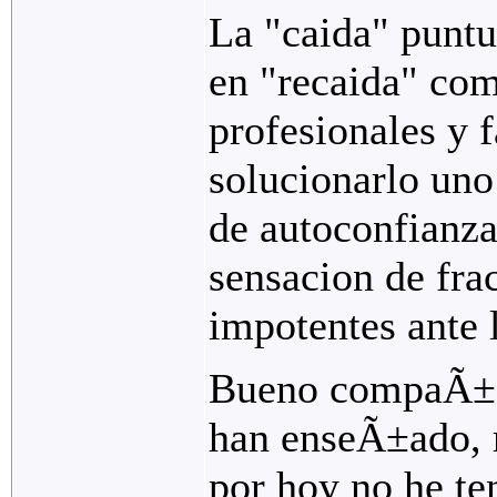
La "caida" puntua
en "recaida" co
profesionales y f
solucionarlo uno
de autoconfianza,
sensacion de fra
impotentes ante l
Bueno compaÃ±er
han enseÃ±ado, 
por hoy no he te