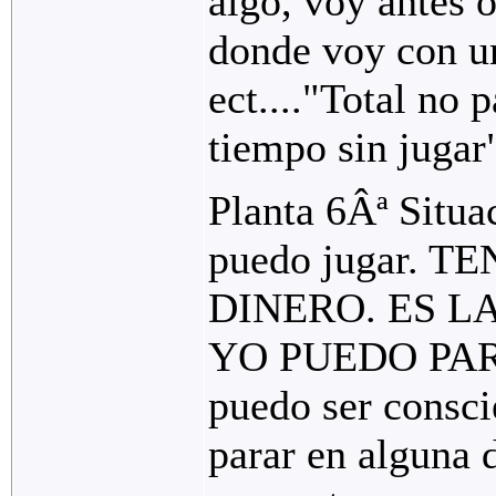
algo, voy antes o
donde voy con un
ect...."Total no
tiempo sin jugar
Planta 6Âª Situa
puedo jugar. 
DINERO. ES L
YO PUEDO PARAR
puedo ser consci
parar en alguna d