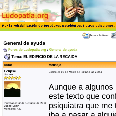
Temas Activos
General de ayuda
Foros de Ludopatia.org
:
General de ayuda
Tema: EL EDIFICIO DE LA RECAIDA
Autor
Mensaje
Eclipse
Escrito el: 03 de Marzo de 2012 a las 22:44
Usuario
Aunque a algunos os
este texto que con
psiquiatra que me 
Ingresado: 02 de Oc tubre de 2010
Lugar: Spain
Mensajes: 422
iba a pasar a algu