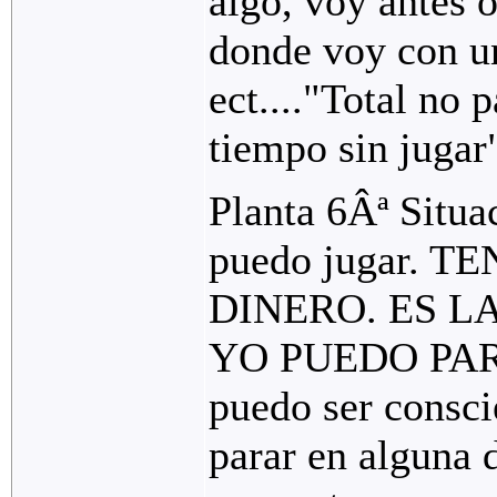
algo, voy antes o
donde voy con un
ect...."Total no
tiempo sin jugar
Planta 6Âª Situa
puedo jugar. 
DINERO. ES L
YO PUEDO PARAR
puedo ser consci
parar en alguna d