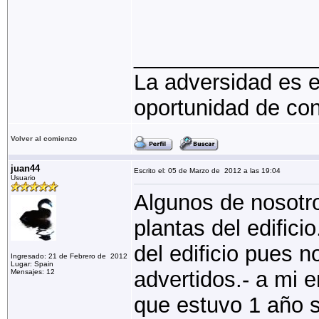
_______________
La adversidad es e
oportunidad de con
Volver al comienzo
juan44
Escrito el: 05 de Marzo de 2012 a las 19:04
Usuario
Algunos de nosotr
plantas del edifici
del edificio pues 
Ingresado: 21 de Febrero de 2012
Lugar: Spain
advertidos.- a mi 
Mensajes: 12
que estuvo 1 año s