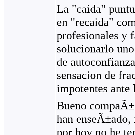
La "caida" puntua
en "recaida" co
profesionales y f
solucionarlo uno
de autoconfianza,
sensacion de fra
impotentes ante l
Bueno compaÃ±er
han enseÃ±ado, 
por hoy no he te