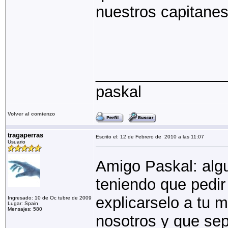
nuestros capitanes
_______________
paskal
Volver al comienzo
tragaperras
Escrito el: 12 de Febrero de 2010 a las 11:07
Usuario
Amigo Paskal: algu
teniendo que pedir
explicarselo a tu 
Ingresado: 10 de Oc tubre de 2009
Lugar: Spain
Mensajes: 580
nosotros y que sep