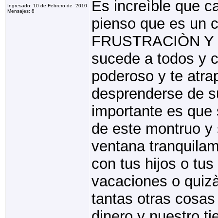
Es increìble que c
Ingresado: 10 de Febrero de 2010
Mensajes: 8
pienso que es un 
FRUSTRACIÒN Y 
sucede a todos y 
poderoso y te atrap
desprenderse de s
importante es que s
de este montruo y 
ventana tranquila
con tus hijos o tus
vacaciones o quizà
tantas otras cosa
dinero y nuestro t