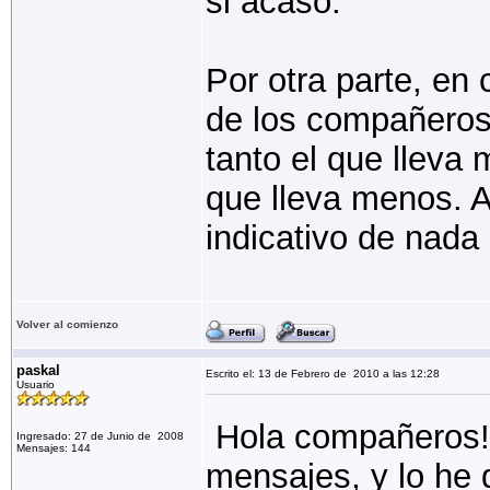
si acaso.
Por otra parte, en
de los compañeros,
tanto el que lleva
que lleva menos. A
indicativo de nada 
Volver al comienzo
paskal
Escrito el: 13 de Febrero de 2010 a las 12:28
Usuario
Hola compañeros!.
Ingresado: 27 de Junio de 2008
Mensajes: 144
mensajes, y lo he 