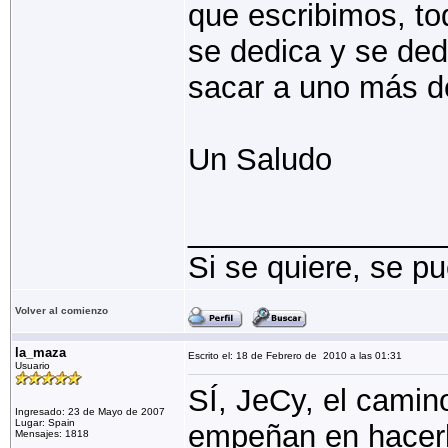
que escribimos, to
se dedica y se ded
sacar a uno más de
Un Saludo
_______________
Si se quiere, se p
Volver al comienzo
la_maza
Escrito el: 18 de Febrero de 2010 a las 01:31
Usuario
SÍ, JeCy, el camin
Ingresado: 23 de Mayo de 2007
Lugar: Spain
empeñan en hacerlo
Mensajes: 1818