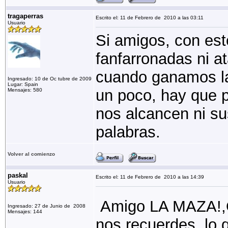
tragaperras
Escrito el: 11 de Febrero de 2010 a las 03:11
Usuario
Si amigos, con est
fanfarronadas ni at
cuando ganamos la 
Ingresado: 10 de Oc tubre de 2009
Lugar: Spain
un poco, hay que p
Mensajes: 580
nos alcancen ni su
palabras.
Volver al comienzo
paskal
Escrito el: 11 de Febrero de 2010 a las 14:39
Usuario
Amigo LA MAZA!,Q
Ingresado: 27 de Junio de 2008
Mensajes: 144
nos recuerdes, lo